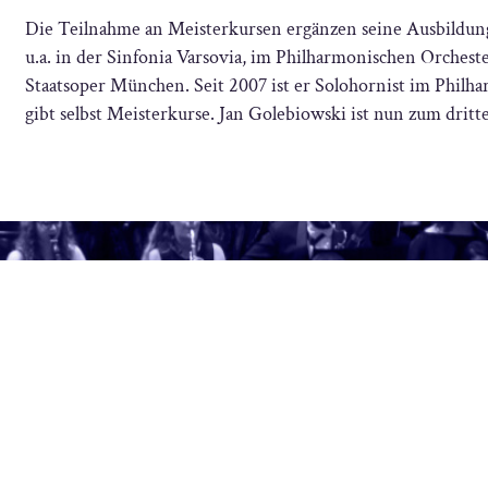
Die Teilnahme an Meisterkursen ergänzen seine Ausbildun
u.a. in der Sinfonia Varsovia, im Philharmonischen Orchest
Staatsoper München. Seit 2007 ist er Solohornist im Phi
gibt selbst Meisterkurse. Jan Golebiowski ist nun zum drit
Unterstützen Sie
RSTÜTZEN SIE DIE
spenden Sie jetz
RNATIONALE JUNGE