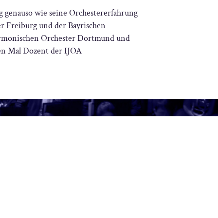
g genauso wie seine Orchestererfahrung
er Freiburg und der Bayrischen
lharmonischen Orchester Dortmund und
ten Mal Dozent der IJOA
 junge, internationale Künstler und
t an die Kultur- und Sozialstiftung.