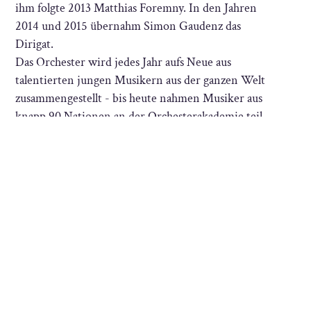
ihm folgte 2013 Matthias Foremny. In den Jahren
2014 und 2015 übernahm Simon Gaudenz das
Dirigat.
Das Orchester wird jedes Jahr aufs Neue aus
talentierten jungen Musikern aus der ganzen Welt
zusammengestellt - bis heute nahmen Musiker aus
knapp 90 Nationen an der Orchesterakademie teil.
DIE DREI GRUNDPFEILER, DIE DAS
FUNDAMENT DER KULTUR- UND
SOZIALSTIFTUNG BILDEN, SIND
der Benefizgedanke:
Der Erlös der
Veranstaltungen kommt krebs- und
schwerstkranken Kindern in der Region
zugute.
der Gedanke der Völkerverständigung: